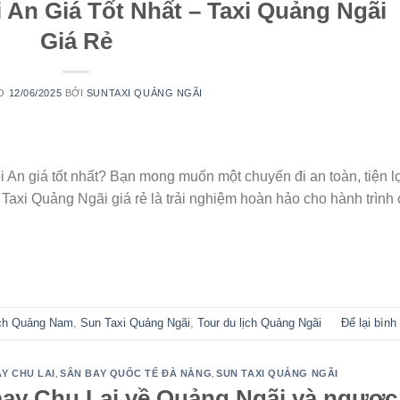
 An Giá Tốt Nhất – Taxi Quảng Ngãi
Giá Rẻ
ÀO
12/06/2025
BỞI
SUNTAXI QUẢNG NGÃI
 An giá tốt nhất? Bạn mong muốn một chuyến đi an toàn, tiện lợ
ụ Taxi Quảng Ngãi giá rẻ là trải nghiệm hoàn hảo cho hành trình
TIẾP TỤC ĐỌC
→
ịch Quảng Nam
,
Sun Taxi Quảng Ngãi
,
Tour du lịch Quảng Ngãi
Để lại bình
,
,
Y CHU LAI
SÂN BAY QUỐC TẾ ĐÀ NẴNG
SUN TAXI QUẢNG NGÃI
bay Chu Lai về Quảng Ngãi và ngược