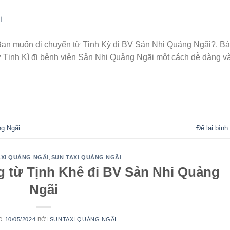
 Bạn muốn di chuyển từ Tịnh Kỳ đi BV Sản Nhi Quảng Ngãi?. Bà
từ Tịnh Kì đi bệnh viện Sản Nhi Quảng Ngãi một cách dễ dàng v
TIẾP TỤC ĐỌC
→
ng Ngãi
Để lại bình
,
XI QUẢNG NGÃI
SUN TAXI QUẢNG NGÃI
g từ Tịnh Khê đi BV Sản Nhi Quảng
Ngãi
ÀO
10/05/2024
BỞI
SUNTAXI QUẢNG NGÃI