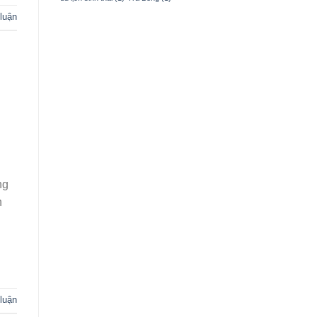
 luận
ng
n
luận