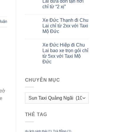
Lai đưa đón tận nơi
chỉ từ “2 xị”
Xe Đức Thạnh đi Chu
 luận
Lai chỉ từ 2xx với Taxi
Mộ Đức
Xe Đức Hiệp đi Chu
Lai bao xe trọn gói chỉ
từ 5xx với Taxi Mộ
Đức
CHUYÊN MỤC
trở
CHUYÊN
xe
MỤC
THẺ TAG
du lịch sinh thái
(1)
Trà Bồng
(1)