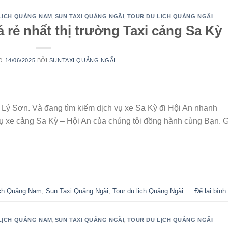
,
,
 LỊCH QUẢNG NAM
SUN TAXI QUẢNG NGÃI
TOUR DU LỊCH QUẢNG NGÃI
á rẻ nhất thị trường Taxi cảng Sa Kỳ
ÀO
14/06/2025
BỞI
SUNTAXI QUẢNG NGÃI
 Lý Sơn. Và đang tìm kiếm dịch vụ xe Sa Kỳ đi Hội An nhanh
h vụ xe cảng Sa Kỳ – Hội An của chúng tôi đồng hành cùng Bạn. G
TIẾP TỤC ĐỌC
→
ịch Quảng Nam
,
Sun Taxi Quảng Ngãi
,
Tour du lịch Quảng Ngãi
Để lại bình
,
,
 LỊCH QUẢNG NAM
SUN TAXI QUẢNG NGÃI
TOUR DU LỊCH QUẢNG NGÃI