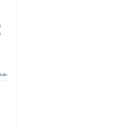
i
à
 luận