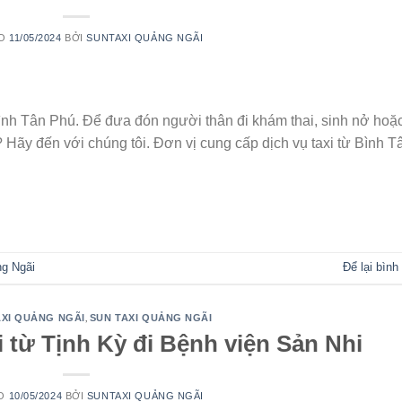
ÀO
11/05/2024
BỞI
SUNTAXI QUẢNG NGÃI
 Bình Tân Phú. Để đưa đón người thân đi khám thai, sinh nở hoặ
? Hãy đến với chúng tôi. Đơn vị cung cấp dịch vụ taxi từ Bình T
TIẾP TỤC ĐỌC
→
ng Ngãi
Để lại bình
,
XI QUẢNG NGÃI
SUN TAXI QUẢNG NGÃI
 từ Tịnh Kỳ đi Bệnh viện Sản Nhi
ÀO
10/05/2024
BỞI
SUNTAXI QUẢNG NGÃI