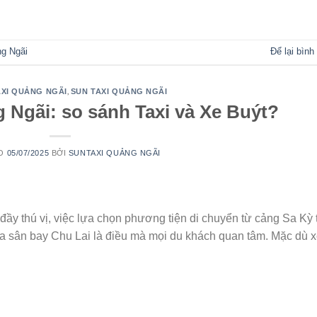
TIẾP TỤC ĐỌC
→
ng Ngãi
Để lại bình
,
XI QUẢNG NGÃI
SUN TAXI QUẢNG NGÃI
 Ngãi: so sánh Taxi và Xe Buýt?
ÀO
05/07/2025
BỞI
SUNTAXI QUẢNG NGÃI
ầy thú vị, việc lựa chọn phương tiện di chuyển từ cảng Sa Kỳ 
a sân bay Chu Lai là điều mà mọi du khách quan tâm. Mặc dù 
TIẾP TỤC ĐỌC
→