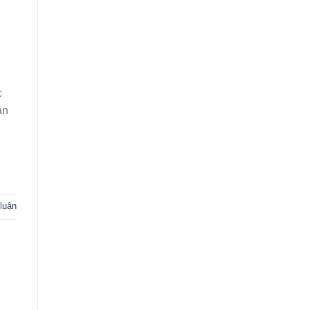
c
ân
 luận