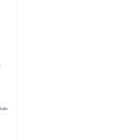
ị
 luận