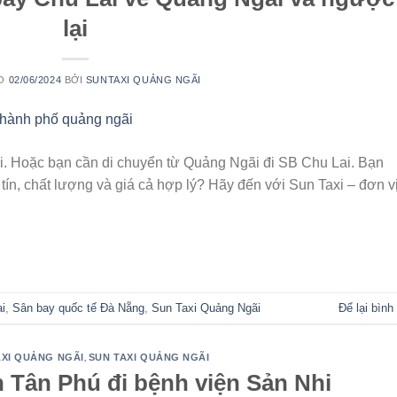
lại
ÀO
02/06/2024
BỞI
SUNTAXI QUẢNG NGÃI
. Hoặc bạn cần di chuyển từ Quảng Ngãi đi SB Chu Lai. Bạn
tín, chất lượng và giá cả hợp lý? Hãy đến với Sun Taxi – đơn v
TIẾP TỤC ĐỌC
→
i
,
Sân bay quốc tế Đà Nẵng
,
Sun Taxi Quảng Ngãi
Để lại bình
,
XI QUẢNG NGÃI
SUN TAXI QUẢNG NGÃI
h Tân Phú đi bệnh viện Sản Nhi