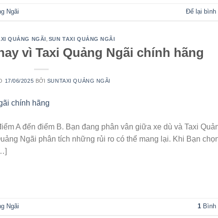
ng Ngãi
Để lại bình
,
XI QUẢNG NGÃI
SUN TAXI QUẢNG NGÃI
thay vì Taxi Quảng Ngãi chính hãng
ÀO
17/06/2025
BỞI
SUNTAXI QUẢNG NGÃI
điểm A đến điểm B. Bạn đang phân vân giữa xe dù và Taxi Quả
uảng Ngãi phân tích những rủi ro có thể mang lại. Khi Bạn chọ
…]
TIẾP TỤC ĐỌC
→
ng Ngãi
1
Bình 