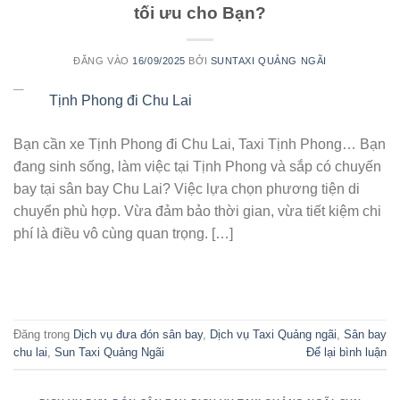
tối ưu cho Bạn?
ĐĂNG VÀO
16/09/2025
BỞI
SUNTAXI QUẢNG NGÃI
16
Th9
Bạn cần xe Tịnh Phong đi Chu Lai, Taxi Tịnh Phong… Bạn
đang sinh sống, làm việc tại Tịnh Phong và sắp có chuyến
bay tại sân bay Chu Lai? Việc lựa chọn phương tiện di
chuyển phù hợp. Vừa đảm bảo thời gian, vừa tiết kiệm chi
phí là điều vô cùng quan trọng. […]
TIẾP TỤC ĐỌC
→
Đăng trong
Dịch vụ đưa đón sân bay
,
Dịch vụ Taxi Quảng ngãi
,
Sân bay
chu lai
,
Sun Taxi Quảng Ngãi
Để lại bình luận