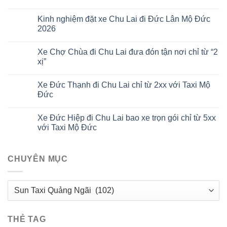
Kinh nghiệm đặt xe Chu Lai đi Đức Lân Mộ Đức
2026
Xe Chợ Chùa đi Chu Lai đưa đón tận nơi chỉ từ “2
xị”
Xe Đức Thạnh đi Chu Lai chỉ từ 2xx với Taxi Mộ
Đức
Xe Đức Hiệp đi Chu Lai bao xe trọn gói chỉ từ 5xx
với Taxi Mộ Đức
CHUYÊN MỤC
CHUYÊN
MỤC
THẺ TAG