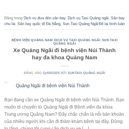
Đăng trong
Dịch vụ đưa đón sân bay
,
Dịch vụ Taxi Quảng ngãi
,
Sân bay
chu lai
,
Sân bay quốc tế Đà Nẵng
,
Sun Taxi Quảng Ngãi
Để lại bình luận
,
,
BỆNH VIỆN QUẢNG NAM
DỊCH VỤ TAXI QUẢNG NGÃI
SUN TAXI
QUẢNG NGÃI
Xe Quảng Ngãi đi bệnh viện Núi Thành
hay đa khoa Quảng Nam
ĐĂNG VÀO
11/09/2025
BỞI
SUNTAXI QUẢNG NGÃI
11
Th9
Bạn đang cần xe Quảng Ngãi đi bệnh viên Núi Thành. Bạn
muốn di chuyển từ Quảng Ngãi đi Bệnh viện đa khoa
Trung ương Quảng Nam? Đây chắc chắn là nỗi băn khoăn
của nhiều người khi cần đi thăm khám bệnh tại đây. Đừng
lo lắng, chúng tôi cung cấp dịch vụ xe […]