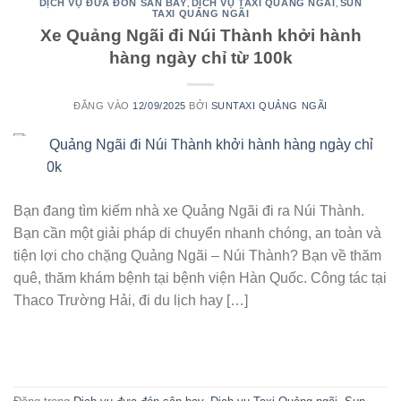
,
,
DỊCH VỤ ĐƯA ĐÓN SÂN BAY
DỊCH VỤ TAXI QUẢNG NGÃI
SUN
TAXI QUẢNG NGÃI
Xe Quảng Ngãi đi Núi Thành khởi hành
hàng ngày chỉ từ 100k
ĐĂNG VÀO
12/09/2025
BỞI
SUNTAXI QUẢNG NGÃI
12
Th9
Bạn đang tìm kiếm nhà xe Quảng Ngãi đi ra Núi Thành.
Bạn cần một giải pháp di chuyển nhanh chóng, an toàn và
tiện lợi cho chặng Quảng Ngãi – Núi Thành? Bạn về thăm
quê, thăm khám bệnh tại bệnh viện Hàn Quốc. Công tác tại
Thaco Trường Hải, đi du lịch hay […]
TIẾP TỤC ĐỌC
→