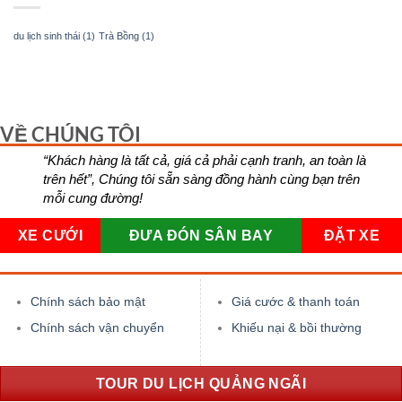
du lịch sinh thái
(1)
Trà Bồng
(1)
VỀ CHÚNG TÔI
“Khách hàng là tất cả, giá cả phải cạnh tranh, an toàn là
trên hết”, Chúng tôi sẵn sàng đồng hành cùng bạn trên
mỗi cung đường!
XE CƯỚI
ĐƯA ĐÓN SÂN BAY
ĐẶT XE
Chính sách bảo mật
Giá cước & thanh toán
Chính sách vận chuyển
Khiếu nại & bồi thường
TOUR DU LỊCH QUẢNG NGÃI