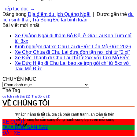
Tiếp tục đọc
→
Đăng trong
Địa điểm du lịch Quảng Ngãi
|
Được gắn thẻ
du
lịch sinh thái
,
Trà Bồng
Để lại bình luận
Bài viết mới nhất
Xe Quảng Ngãi đi thăm Bộ Đội ở Gia Lai Kon Tum chỉ
từ 3xx
Kinh nghiệm đặt xe Chu Lai đi Đức Lân Mộ Đức 2026
Xe Chợ Chùa đi Chu Lai đưa đón tận nơi chỉ từ “2 xị”
Xe Đức Thạnh đi Chu Lai chỉ từ 2xx với Taxi Mộ Đức
Xe Đức Hiệp đi Chu Lai bao xe trọn gói chỉ từ 5xx với
Taxi Mộ Đức
CHUYÊN MỤC
CHUYÊN
MỤC
Thẻ Tag
du lịch sinh thái
(1)
Trà Bồng
(1)
VỀ CHÚNG TÔI
“Khách hàng là tất cả, giá cả phải cạnh tranh, an toàn là trên
hết”, Chúng tôi sẵn sàng đồng hành cùng bạn trên mỗi cung
XE CƯỚI
đường!
ĐƯA ĐÓN SÂN BAY
ĐẶT XE