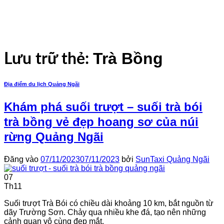
Bỏ
qua
nội
dung
Trà Bồng
Lưu trữ thẻ:
Địa điểm du lịch Quảng Ngãi
Khám phá suối trượt – suối trà bói
trà bồng vẻ đẹp hoang sơ của núi
rừng Quảng Ngãi
Đăng vào
07/11/2023
07/11/2023
bởi
SunTaxi Quảng Ngãi
07
Th11
Suối trượt Trà Bói có chiều dài khoảng 10 km, bắt nguồn từ
dãy Trường Sơn. Chảy qua nhiều khe đá, tạo nên những
cảnh quan vô cùng đẹp mắt.