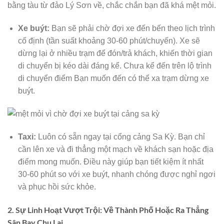
bằng tàu từ đảo Lý Sơn về, chắc chắn bạn đã khá mệt mỏi.
Xe buýt:
Bạn sẽ phải chờ đợi xe đến bến theo lịch trình
cố định (tần suất khoảng 30-60 phút/chuyến). Xe sẽ
dừng lại ở nhiều trạm để đón/trả khách, khiến thời gian
di chuyển bị kéo dài đáng kể. Chưa kể đến trên lộ trình
di chuyển điểm Bạn muốn đến có thể xa trạm dừng xe
buýt.
Taxi:
Luôn có sẵn ngay tại cổng cảng Sa Kỳ. Bạn chỉ
cần lên xe và đi thẳng một mạch về khách sạn hoặc địa
điểm mong muốn. Điều này giúp bạn tiết kiệm ít nhất
30-60 phút so với xe buýt, nhanh chóng được nghỉ ngơi
và phục hồi sức khỏe.
2. Sự Linh Hoạt Vượt Trội: Về Thành Phố Hoặc Ra Thẳng
Sân Bay Chu Lai