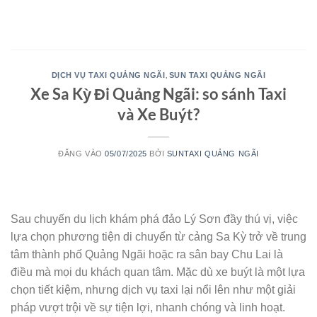
Bỏ
qua
nội
dung
,
DỊCH VỤ TAXI QUẢNG NGÃI
SUN TAXI QUẢNG NGÃI
Xe Sa Kỳ Đi Quảng Ngãi: so sánh Taxi
và Xe Buýt?
ĐĂNG VÀO
05/07/2025
BỞI
SUNTAXI QUẢNG NGÃI
05
Th7
Sau chuyến du lịch khám phá đảo Lý Sơn đầy thú vị, việc
lựa chọn phương tiện di chuyển từ cảng Sa Kỳ trở về trung
tâm thành phố Quảng Ngãi hoặc ra sân bay Chu Lai là
điều mà mọi du khách quan tâm. Mặc dù xe buýt là một lựa
chọn tiết kiệm, nhưng dịch vụ taxi lại nổi lên như một giải
pháp vượt trội về sự tiện lợi, nhanh chóng và linh hoạt.