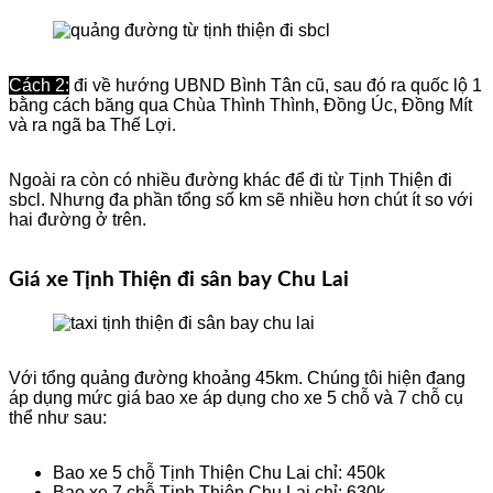
Cách 2:
đi về hướng UBND Bình Tân cũ, sau đó ra quốc lộ 1
bằng cách băng qua Chùa Thình Thình, Đồng Úc, Đồng Mít
và ra ngã ba Thế Lợi.
Ngoài ra còn có nhiều đường khác để đi từ Tịnh Thiện đi
sbcl. Nhưng đa phần tổng số km sẽ nhiều hơn chút ít so với
hai đường ở trên.
Giá xe Tịnh Thiện đi sân bay Chu Lai
Với tổng quảng đường khoảng 45km. Chúng tôi hiện đang
áp dụng mức giá bao xe áp dụng cho xe 5 chỗ và 7 chỗ cụ
thể như sau:
Bao xe 5 chỗ Tịnh Thiện Chu Lai chỉ: 450k
Bao xe 7 chỗ Tịnh Thiện Chu Lai chỉ: 630k