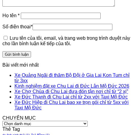
Họ tên
*
Số điện thoại
*
Lưu tên của tôi, email, và trang web trong trình duyệt này
cho lần bình luận kế tiếp của tôi.
Bài viết mới nhất
Xe Quảng Ngãi đi thăm Bộ Đội ở Gia Lai Kon Tum chỉ
từ 3xx
Kinh nghiệm đặt xe Chu Lai đi Đức Lân Mộ Đức 2026
Xe Chợ Chùa đi Chu Lai đưa đón tận nơi chỉ từ “2 xị”
Xe Đức Thạnh đi Chu Lai chỉ từ 2xx với Taxi Mộ Đức
Xe Đức Hiệp đi Chu Lai bao xe trọn gói chỉ từ 5xx với
Taxi Mộ Đức
CHUYÊN MỤC
CHUYÊN
MỤC
Thẻ Tag