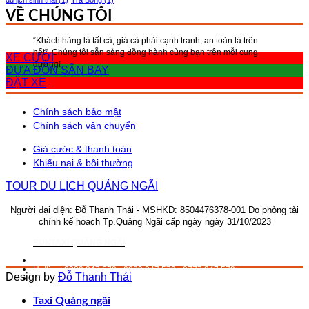
du lịch sinh thái
(1)
Trà Bồng
(1)
VỀ CHÚNG TÔI
“Khách hàng là tất cả, giá cả phải cạnh tranh, an toàn là trên
hết”, Chúng tôi sẵn sàng đồng hành cùng bạn trên mỗi cung
XE CƯỚI
đường!
ĐƯA ĐÓN SÂN BAY
ĐẶT XE
Chính sách bảo mật
Chính sách vận chuyển
Giá cước & thanh toán
Khiếu nại & bồi thường
TOUR DU LỊCH QUẢNG NGÃI
Người đại diện: Đỗ Thanh Thái - MSHKD: 8504476378-001
Do phòng tài
chính kế hoạch Tp.Quảng Ngãi cấp ngày ngày 31/10/2023
SUNTAXI QUẢNG NGÃI
Đ/c: 195/2 Hai Bà Trưng, P.Trần Phú, Tp.Quảng Ngãi.
Hotline: 0339.247.579 - 0889.247.579 - 0777.247.579
Design by
Đỗ Thanh Thái
Email: ad.suntaxiquangngai@gmail.com
Taxi Quảng ngãi