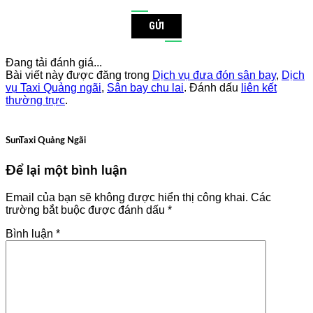
GỬI
Đang tải đánh giá...
Bài viết này được đăng trong
Dịch vụ đưa đón sân bay
,
Dịch
vụ Taxi Quảng ngãi
,
Sân bay chu lai
. Đánh dấu
liên kết
thường trực
.
SunTaxi Quảng Ngãi
Để lại một bình luận
Email của bạn sẽ không được hiển thị công khai.
Các
trường bắt buộc được đánh dấu
*
Bình luận
*