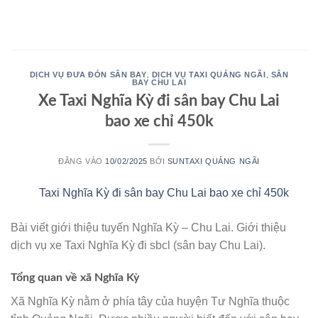
Bỏ
qua
nội
dung
DỊCH VỤ ĐƯA ĐÓN SÂN BAY
DỊCH VỤ TAXI QUẢNG NGÃI
SÂN
,
,
BAY CHU LAI
Xe Taxi Nghĩa Kỳ đi sân bay Chu Lai
bao xe chỉ 450k
ĐĂNG VÀO
10/02/2025
BỞI
SUNTAXI QUẢNG NGÃI
10
Th2
Bài viết giới thiệu tuyến Nghĩa Kỳ – Chu Lai. Giới thiệu
dịch vụ xe Taxi Nghĩa Kỳ đi sbcl (sân bay Chu Lai).
Tổng quan về xã Nghĩa Kỳ
Xã Nghĩa Kỳ nằm ở phía tây của huyện Tư Nghĩa thuộc