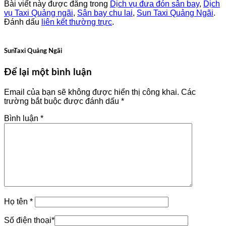
Bài viết này được đăng trong
Dịch vụ đưa đón sân bay
,
Dịch
vụ Taxi Quảng ngãi
,
Sân bay chu lai
,
Sun Taxi Quảng Ngãi
.
Đánh dấu
liên kết thường trực
.
SunTaxi Quảng Ngãi
Để lại một bình luận
Email của bạn sẽ không được hiển thị công khai.
Các
trường bắt buộc được đánh dấu
*
Bình luận
*
Họ tên
*
Số điện thoại
*