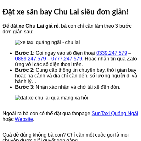
​Đặt xe sân bay Chu Lai siêu đơn giản!
​Để đặt
xe Chu Lai giá rẻ
, bà con chỉ cần làm theo 3 bước
đơn giản sau:
Bước 1
: Gọi ngay vào số điện thoại
0339.247.579
–
0889.247.579
–
0777.247.579
. Hoặc nhắn tin qua Zalo
ứng với các số điện thoại trên.
Bước 2
: Cung cấp thông tin chuyến bay, thời gian bay
hoặc hạ cánh và địa chỉ cần đến, số lượng người đi và
hành lý…
Bước 3
: Nhận xác nhận và chờ tài xế đến đón.
Ngoài ra bà con có thể đặt qua fanpage
SunTaxi Quảng Ngãi
hoặc
Website
.
​Quá dễ đúng không bà con? Chỉ cần một cuộc gọi là mọi
chuyện được giải quyết gọn gàng.