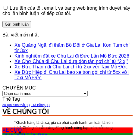
Lưu tên của tôi, email, và trang web trong trình duyệt này
cho lần bình luận kế tiếp của tôi.
Bài viết mới nhất
Xe Quảng Ngãi đi thăm Bộ Đội ở Gia Lai Kon Tum chỉ
từ 3xx
Kinh nghiệm đặt xe Chu Lai đi Đức Lân Mộ Đức 2026
Xe Chợ Chùa đi Chu Lai đưa đón tận nơi chỉ từ “2 xị”
Xe Đức Thạnh đi Chu Lai chỉ từ 2xx với Taxi Mộ Đức
Xe Đức Hiệp đi Chu Lai bao xe trọn gói chỉ từ 5xx với
Taxi Mộ Đức
CHUYÊN MỤC
CHUYÊN
MỤC
Thẻ Tag
du lịch sinh thái
(1)
Trà Bồng
(1)
VỀ CHÚNG TÔI
“Khách hàng là tất cả, giá cả phải cạnh tranh, an toàn là trên
hết”, Chúng tôi sẵn sàng đồng hành cùng bạn trên mỗi cung
XE CƯỚI
đường!