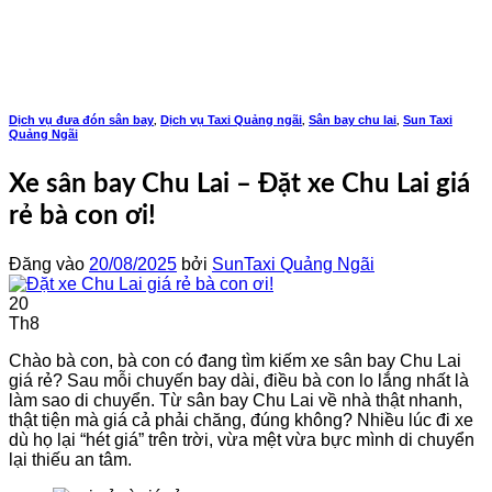
Bỏ
qua
nội
dung
Dịch vụ đưa đón sân bay
Dịch vụ Taxi Quảng ngãi
Sân bay chu lai
Sun Taxi
,
,
,
Quảng Ngãi
​Xe sân bay Chu Lai – Đặt xe Chu Lai giá
rẻ bà con ơi!
Đăng vào
20/08/2025
bởi
SunTaxi Quảng Ngãi
20
Th8
​Chào bà con, bà con có đang tìm kiếm xe sân bay Chu Lai
giá rẻ? Sau mỗi chuyến bay dài, điều bà con lo lắng nhất là
làm sao di chuyển. Từ sân bay Chu Lai về nhà thật nhanh,
thật tiện mà giá cả phải chăng, đúng không? Nhiều lúc đi xe
dù họ lại “hét giá” trên trời, vừa mệt vừa bực mình di chuyển
lại thiếu an tâm.