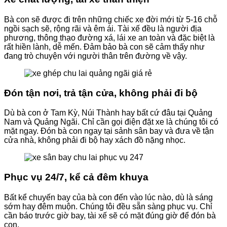
​Bà con sẽ được đi trên những chiếc xe đời mới từ 5-16 chỗ
ngồi sạch sẽ, rộng rãi và êm ái. Tài xế đều là người địa
phương, thông thạo đường xá, lái xe an toàn và đặc biệt là
rất hiền lành, dễ mến. Đảm bảo bà con sẽ cảm thấy như
đang trò chuyện với người thân trên đường về vậy.
Đón tận nơi, trả tận cửa, không phải đi bộ
​Dù bà con ở Tam Kỳ, Núi Thành hay bất cứ đâu tại Quảng
Nam và Quảng Ngãi. Chỉ cần gọi điện đặt xe là chúng tôi có
mặt ngay. Đón bà con ngay tại sảnh sân bay và đưa về tận
cửa nhà, không phải đi bộ hay xách đồ nặng nhọc.
Phục vụ 24/7, kể cả đêm khuya
​Bất kể chuyến bay của bà con đến vào lúc nào, dù là sáng
sớm hay đêm muộn. Chúng tôi đều sẵn sàng phục vụ. Chỉ
cần báo trước giờ bay, tài xế sẽ có mặt đúng giờ để đón bà
con.