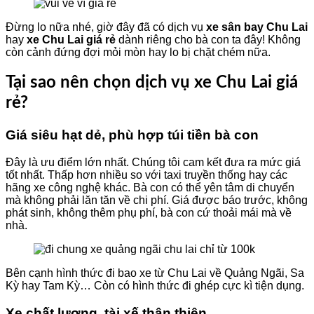
​Đừng lo nữa nhé, giờ đây đã có dịch vụ
xe sân bay Chu Lai
hay
xe Chu Lai giá rẻ
dành riêng cho bà con ta đây! Không
còn cảnh đứng đợi mỏi mòn hay lo bị chặt chém nữa.
​Tại sao nên chọn dịch vụ xe Chu Lai giá
rẻ?
Giá siêu hạt dẻ, phù hợp túi tiền bà con
​Đây là ưu điểm lớn nhất. Chúng tôi cam kết đưa ra mức giá
tốt nhất. Thấp hơn nhiều so với taxi truyền thống hay các
hãng xe công nghệ khác. Bà con có thể yên tâm di chuyển
mà không phải lăn tăn về chi phí. Giá được báo trước, không
phát sinh, không thêm phụ phí, bà con cứ thoải mái mà về
nhà.
Bên cạnh hình thức đi bao xe từ Chu Lai về Quảng Ngãi, Sa
Kỳ hay Tam Kỳ… Còn có hình thức đi ghép cực kì tiện dụng.
Xe chất lượng, tài xế thân thiện