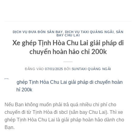
Bỏ
qua
nội
dung
DỊCH VỤ ĐƯA ĐÓN SÂN BAY
DỊCH VỤ TAXI QUẢNG NGÃI
SÂN
,
,
BAY CHU LAI
Xe ghép Tịnh Hòa Chu Lai giải pháp di
chuyển hoàn hảo chỉ 200k
ĐĂNG VÀO
07/01/2025
BỞI
SUNTAXI QUẢNG NGÃI
07
Th1
Nếu Bạn không muốn phải trả quá nhiều chi phí cho
chuyến đi từ Tịnh Hòa đi sbcl (sân bay Chu Lai). Thì xe
ghép Tịnh Hòa Chu Lai là giải pháp hoàn hảo dành cho
Bạn.