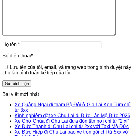
Họ tên
*
Số điện thoại
*
Lưu tên của tôi, email, và trang web trong trình duyệt này
cho lần bình luận kế tiếp của tôi.
Bài viết mới nhất
Xe Quảng Ngãi đi thăm Bộ Đội ở Gia Lai Kon Tum chỉ
từ 3xx
Kinh nghiệm đặt xe Chu Lai đi Đức Lân Mộ Đức 2026
Xe Chợ Chùa đi Chu Lai đưa đón tận nơi chỉ từ “2 xị”
Xe Đức Thạnh đi Chu Lai chỉ từ 2xx với Taxi Mộ Đức
Xe Đức Hiệp đi Chu Lai bao xe trọn gói chỉ từ 5xx với