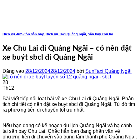
Bỏ
qua
nội
dung
Dịch vụ đưa đón sân bay
Dịch vụ Taxi Quảng ngãi
Sân bay chu lai
,
,
Xe Chu Lai đi Quảng Ngãi – có nên đặt
xe buýt sbcl đi Quảng Ngãi
Đăng vào
28/12/2024
28/12/2024
bởi
SunTaxi Quảng Ngãi
28
Th12
Bài viết tiếp nối loạt bài về xe Chu Lai đi Quảng Ngãi. Phân
tích chi tiết có nên đặt xe buýt sbcl đi Quảng Ngãi. Từ đó tìm
ra phương tiện di chuyển tốI ưu nhất.
Nếu bạn đang có kế hoạch du lịch Quảng Ngãi và hạ cánh
tại sân bay Chu Lai. Chắc hẳn bạn đang phân vân về
phương tiện di chuyển vào trung tâm thành phố Quảng Ngãi.