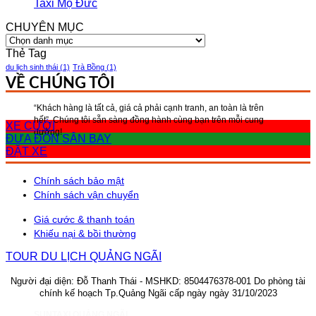
Taxi Mộ Đức
CHUYÊN MỤC
CHUYÊN
MỤC
Thẻ Tag
du lịch sinh thái
(1)
Trà Bồng
(1)
VỀ CHÚNG TÔI
“Khách hàng là tất cả, giá cả phải cạnh tranh, an toàn là trên
hết”, Chúng tôi sẵn sàng đồng hành cùng bạn trên mỗi cung
XE CƯỚI
đường!
ĐƯA ĐÓN SÂN BAY
ĐẶT XE
Chính sách bảo mật
Chính sách vận chuyển
Giá cước & thanh toán
Khiếu nại & bồi thường
TOUR DU LỊCH QUẢNG NGÃI
Người đại diện: Đỗ Thanh Thái - MSHKD: 8504476378-001
Do phòng tài
chính kế hoạch Tp.Quảng Ngãi cấp ngày ngày 31/10/2023
SUNTAXI QUẢNG NGÃI