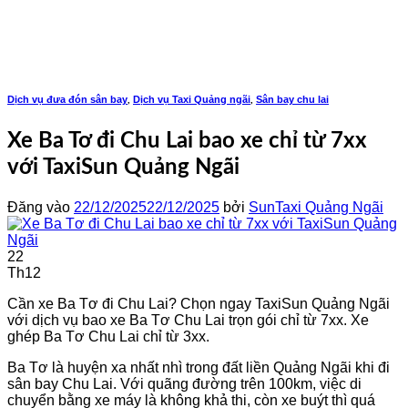
Bỏ
qua
nội
dung
Dịch vụ đưa đón sân bay
Dịch vụ Taxi Quảng ngãi
Sân bay chu lai
,
,
Xe Ba Tơ đi Chu Lai bao xe chỉ từ 7xx
với TaxiSun Quảng Ngãi
Đăng vào
22/12/2025
22/12/2025
bởi
SunTaxi Quảng Ngãi
22
Th12
Cần xe Ba Tơ đi Chu Lai? Chọn ngay TaxiSun Quảng Ngãi
với dịch vụ bao xe Ba Tơ Chu Lai trọn gói chỉ từ 7xx. Xe
ghép Ba Tơ Chu Lai chỉ từ 3xx.
Ba Tơ là huyện xa nhất nhì trong đất liền Quảng Ngãi khi đi
sân bay Chu Lai. Với quãng đường trên 100km, việc di
chuyển bằng xe máy là không khả thi, còn xe buýt thì quá