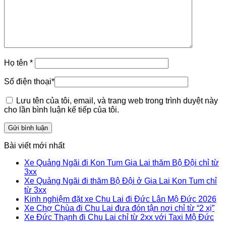
Họ tên
*
Số điện thoại
*
Lưu tên của tôi, email, và trang web trong trình duyệt này
cho lần bình luận kế tiếp của tôi.
Bài viết mới nhất
Xe Quảng Ngãi đi Kon Tum Gia Lai thăm Bộ Đội chỉ từ
3xx
Xe Quảng Ngãi đi thăm Bộ Đội ở Gia Lai Kon Tum chỉ
từ 3xx
Kinh nghiệm đặt xe Chu Lai đi Đức Lân Mộ Đức 2026
Xe Chợ Chùa đi Chu Lai đưa đón tận nơi chỉ từ “2 xị”
Xe Đức Thạnh đi Chu Lai chỉ từ 2xx với Taxi Mộ Đức