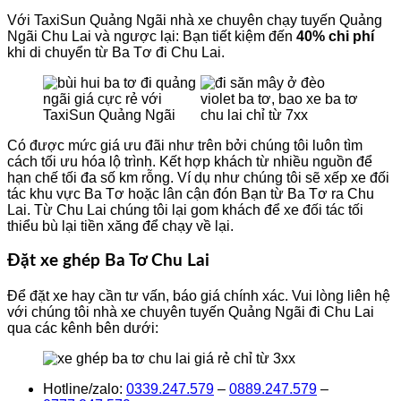
Với TaxiSun Quảng Ngãi nhà xe chuyên chạy tuyến Quảng
Ngãi Chu Lai và ngược lại: Bạn tiết kiệm đến
40% chi phí
khi di chuyển từ Ba Tơ đi Chu Lai.
Có được mức giá ưu đãi như trên bởi chúng tôi luôn tìm
cách tối ưu hóa lộ trình. Kết hợp khách từ nhiều nguồn để
hạn chế tối đa số km rỗng. Ví dụ như chúng tôi sẽ xếp xe đối
tác khu vực Ba Tơ hoặc lân cận đón Bạn từ Ba Tơ ra Chu
Lai. Từ Chu Lai chúng tôi lại gom khách để xe đối tác tối
thiểu bù lại tiền xăng để chạy về lại.
Đặt xe ghép Ba Tơ Chu Lai
Để đặt xe hay cần tư vấn, báo giá chính xác. Vui lòng liên hệ
với chúng tôi nhà xe chuyên tuyến Quảng Ngãi đi Chu Lai
qua các kênh bên dưới:
Hotline/zalo:
0339.247.579
–
0889.247.579
–