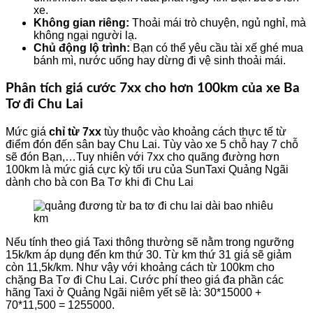
xe.
Không gian riêng:
Thoải mái trò chuyện, ngủ nghỉ, mà
không ngại người lạ.
Chủ động lộ trình:
Bạn có thể yêu cầu tài xế ghé mua
bánh mì, nước uống hay dừng đi vệ sinh thoải mái.
Phân tích giá cước 7xx cho hơn 100km của xe Ba
Tơ đi Chu Lai
Mức giá
chỉ từ 7xx
tùy thuộc vào khoảng cách thực tế từ
điểm đón đến sân bay Chu Lai. Tùy vào xe 5 chỗ hay 7 chỗ
sẽ đón Bạn,…Tuy nhiên với 7xx cho quãng đường hơn
100km là mức giá cực kỳ tối ưu của SunTaxi Quảng Ngãi
dành cho bà con Ba Tơ khi đi Chu Lai
Nếu tính theo giá Taxi thông thường sẽ nằm trong ngưỡng
15k/km áp dụng đến km thứ 30. Từ km thứ 31 giá sẽ giảm
còn 11,5k/km. Như vậy với khoảng cách từ 100km cho
chặng Ba Tơ đi Chu Lai. Cước phí theo giá đa phần các
hãng Taxi ở Quảng Ngãi niêm yết sẽ là: 30*15000 +
70*11,500 = 1255000.