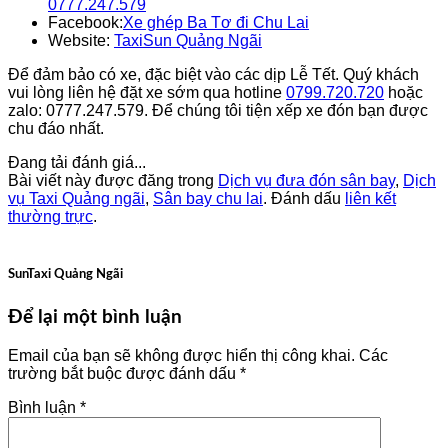
0777.247.579
Facebook:
Xe ghép Ba Tơ đi Chu Lai
Website:
TaxiSun Quảng Ngãi
Để đảm bảo có xe, đặc biệt vào các dịp Lễ Tết. Quý khách
vui lòng liên hệ đặt xe sớm qua hotline
0799.720.720
hoặc
zalo: 0777.247.579. Để chúng tôi tiện xếp xe đón bạn được
chu đáo nhất.
Đang tải đánh giá...
Bài viết này được đăng trong
Dịch vụ đưa đón sân bay
,
Dịch
vụ Taxi Quảng ngãi
,
Sân bay chu lai
. Đánh dấu
liên kết
thường trực
.
SunTaxi Quảng Ngãi
Để lại một bình luận
Email của bạn sẽ không được hiển thị công khai.
Các
trường bắt buộc được đánh dấu
*
Bình luận
*