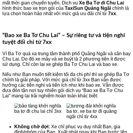
mất thời gian chuyển tuyến. Dịch vụ
Xe Ba Tơ đi Chu Lai
hình thức bao xe trọn gói của
TaxiSun Quảng Ngãi
chính là
lựa chọn hoàn hảo nhất với mức giá ưu đãi chỉ từ
7xx
.
“Bao xe Ba Tơ Chu Lai” – Sự riêng tư và tiện nghi
tuyệt đối chỉ từ 7xx
Vì Ba Tơ quá xa trung tâm thành phố Quảng Ngãi và sân bay
Chu Lai. Do đó xe máy và xe buýt là 2 phương tiện ít được
sử dụng. Chỉ còn lại xe ghép Ba Tơ Chu Lai và bao xe.
Nếu như Bạn muốn tiết kiệm tối đa chi phí thì xe ghép Ba Tơ
chính là giải pháp. Với mức giá chỉ từ 3xx Bạn vẫn được
hưởng các tiện nghi và tiện ích như khi bao xe. Vẫn được
đưa đón tận nơi tuy nhiên gói dịch vụ “Bao xe Ba Tơ Chu
Lai” mang lại trải nghiệm hoàn toàn khác biệt:
Không chờ đợi:
Xe chỉ phục vụ duy nhất Bạn, gia
đình/nhóm của Bạn. Xuất phát ngay khi Bạn bước lên