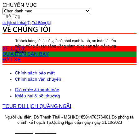
CHUYÊN MỤC
CHUYÊN
MỤC
Thẻ Tag
du lịch sinh thái
(1)
Trà Bồng
(1)
VỀ CHÚNG TÔI
“Khách hàng là tất cả, giá cả phải cạnh tranh, an toàn là trên
hết”, Chúng tôi sẵn sàng đồng hành cùng bạn trên mỗi cung
XE CƯỚI
đường!
ĐƯA ĐÓN SÂN BAY
ĐẶT XE
Chính sách bảo mật
Chính sách vận chuyển
Giá cước & thanh toán
Khiếu nại & bồi thường
TOUR DU LỊCH QUẢNG NGÃI
Người đại diện: Đỗ Thanh Thái - MSHKD: 8504476378-001
Do phòng tài
chính kế hoạch Tp.Quảng Ngãi cấp ngày ngày 31/10/2023
SUNTAXI QUẢNG NGÃI