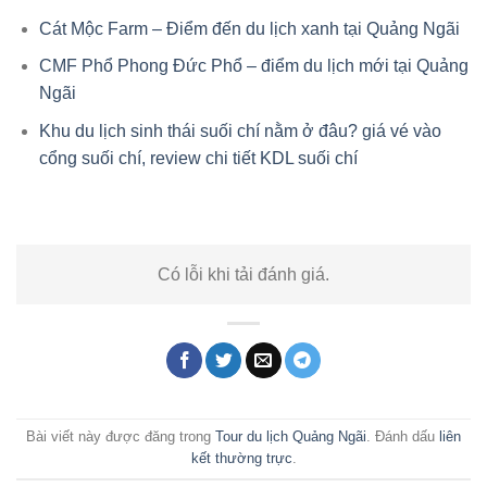
Cát Mộc Farm – Điểm đến du lịch xanh tại Quảng Ngãi
CMF Phổ Phong Đức Phổ – điểm du lịch mới tại Quảng
Ngãi
Khu du lịch sinh thái suối chí nằm ở đâu? giá vé vào
cổng suối chí, review chi tiết KDL suối chí
Có lỗi khi tải đánh giá.
Bài viết này được đăng trong
Tour du lịch Quảng Ngãi
. Đánh dấu
liên
kết thường trực
.