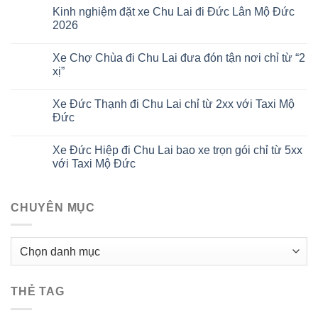
Kinh nghiệm đặt xe Chu Lai đi Đức Lân Mộ Đức
2026
Xe Chợ Chùa đi Chu Lai đưa đón tận nơi chỉ từ “2
xị”
Xe Đức Thạnh đi Chu Lai chỉ từ 2xx với Taxi Mộ
Đức
Xe Đức Hiệp đi Chu Lai bao xe trọn gói chỉ từ 5xx
với Taxi Mộ Đức
CHUYÊN MỤC
CHUYÊN
MỤC
THẺ TAG