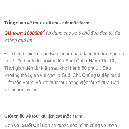
Tổng quan về tour suối chí – cát mộc farm
đ
Giá tour: 1000000
áp dụng cho xe 5 chỗ đưa đón tối đa
không quá 8h.
Đầu tiên tài xế sẽ đón Bạn tại nơi bạn đang lưu trú. Sau đó
ta sẽ tiến hành di chuyển đến Suối Chí ở Hành Tín Tây.
Thời gian đến dự kiến sau khởi hành 50 phút… Sau
khoảng thời gian vui chơi ở Suối Chí. Chúng ta tiếp tục đi
Cát Mộc Farm. Và kết thúc tour bằng việc tài xế đưa Bạn
về lại nơi lưu trú.
Giới thiệu về tour du lịch cát mộc farm
Đến với
Suối Chí
Bạn sẽ được hòa mình cùng với sơn