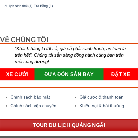
du lịch sinh thái
(1)
Trà Bồng
(1)
VỀ CHÚNG TÔI
“Khách hàng là tất cả, giá cả phải cạnh tranh, an toàn là
trên hết”, Chúng tôi sẵn sàng đồng hành cùng bạn trên
mỗi cung đường!
XE CƯỚI
ĐƯA ĐÓN SÂN BAY
ĐẶT XE
Chính sách bảo mật
Giá cước & thanh toán
Chính sách vận chuyển
Khiếu nại & bồi thường
TOUR DU LỊCH QUẢNG NGÃI