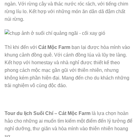
ngàn. Với rừng cây và thác nước róc rách, với tiếng chim
rừng líu lo. Kết hợp với những món ăn dân dã đậm chất
núi rừng.
Thì khi đến với
Cát Mộc Farm
bạn lại được hòa mình vào
khung cảnh đồng quê. Với cánh đồng lúa và lũy tre làng.
Kết hợp với homestay và nhà nghỉ được thiết kế theo
phong cách mộc mạc gần gũi với thiên nhiên, nhưng
không kém phần hiện đại. Mang đến cho du khách những
trải nghiệm vô cùng độc đáo.
Tour du lịch Suối Chí – Cát Mộc Farm
là lựa chọn hoàn
hảo cho những ai muốn tìm kiếm một điểm đến lý tưởng để
nghỉ dưỡng, thư giãn và hòa mình vào thiên nhiên hoang
sơ.