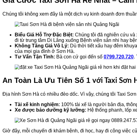
Giá Cước Taxi Sơn Hà Rẻ Nhất – Cam
Chúng tôi không xem đây là một dịch vụ kinh doanh đơn thuần. 
Biểu Giá Hỗ Trợ Đặc Biệt:
Chúng tôi đã nghiên cứu và 
đi từ trung tâm Di Lăng xuống Bệnh viện sản nhi hay bệnh
Không Tăng Giá Vô Lý:
Dù thời tiết xấu hay đêm khuya
của mọi gia đình ở Sơn Hà.
Tư Vấn Tận Tình:
Bà con cứ gọi đến số
0799.720.720
.
An Toàn Là Ưu Tiên Số 1
với Taxi Sơn 
Địa hình Sơn Hà có nhiều đèo dốc. Vì vậy, chúng tôi Taxi Sơn 
Tài xế kinh nghiệm:
100% tài xế là người bản địa, thôn
Xe được bảo dưỡng kỹ lưỡng:
Hệ thống phanh, lốp xe
Giờ đây, mỗi chuyến đi khám bệnh, đi học, hay đi công việc c