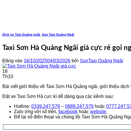
Bỏ
qua
nội
dung
Dịch vụ Taxi Quảng ngãi
Sun Taxi Quảng Ngãi
,
Taxi Sơn Hà Quảng Ngãi giá cực rẻ gọi
Đăng vào
16/10/2025
04/03/2026
bởi
SunTaxi Quảng Ngãi
16
Th10
Bài viết giới thiệu về Taxi Sơn Hà Quảng ngãi, giới thiệu dị
Đặt xe Taxi Sơn Hà cực kì dễ dàng qua các kênh sau:
Hotline:
0339.247.579
–
0889.247.579
hoặc
0777.247.5
Zalo ứng với số trên,
facebook
hoặc
website
.
Để lại số điện thoại và chúng tôi Taxi Sơn Hà Quảng Nga