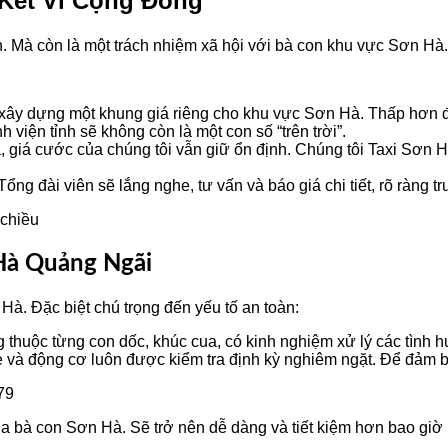
 Kết Vì Cộng Đồng
Mà còn là một trách nhiệm xã hội với bà con khu vực Sơn Hà.
xây dựng một khung giá riêng cho khu vực Sơn Hà. Thấp hơn đ
 viện tỉnh sẽ không còn là một con số “trên trời”.
, giá cước của chúng tôi vẫn giữ ổn định. Chúng tôi Taxi Sơn
 Tổng đài viên sẽ lắng nghe, tư vấn và báo giá chi tiết, rõ ràng
Hà Quảng Ngãi
Hà. Đặc biệt chú trọng đến yếu tố an toàn:
g thuộc từng con dốc, khúc cua, có kinh nghiệm xử lý các tình 
 và động cơ luôn được kiểm tra định kỳ nghiêm ngặt. Để đảm b
ủa bà con Sơn Hà. Sẽ trở nên dễ dàng và tiết kiệm hơn bao giờ 