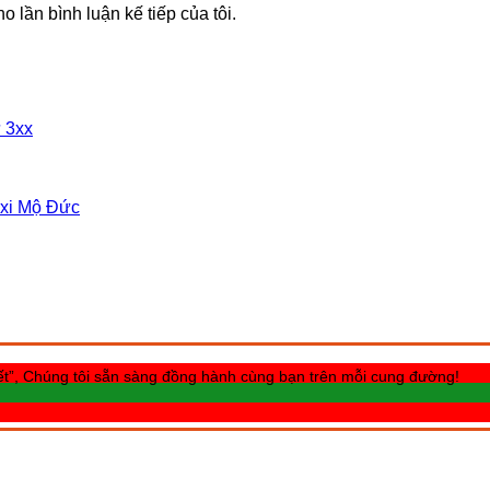
o lần bình luận kế tiếp của tôi.
̀ 3xx
Taxi Mộ Đức
n hết”, Chúng tôi sẵn sàng đồng hành cùng bạn trên mỗi cung đường!