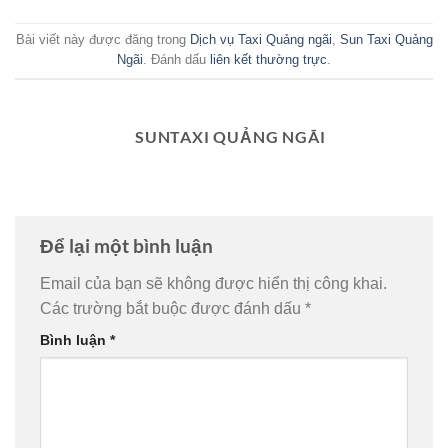
Bài viết này được đăng trong
Dịch vụ Taxi Quảng ngãi
,
Sun Taxi Quảng
Ngãi
. Đánh dấu
liên kết thường trực
.
SUNTAXI QUẢNG NGÃI
Để lại một bình luận
Email của bạn sẽ không được hiển thị công khai.
Các trường bắt buộc được đánh dấu
*
Bình luận
*