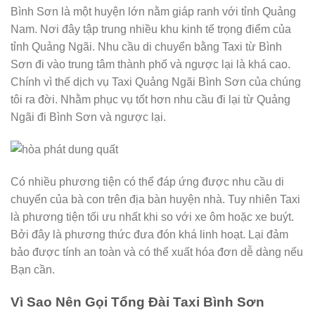
Bình Sơn là một huyện lớn nằm giáp ranh với tỉnh Quảng
Nam. Nơi đây tập trung nhiều khu kinh tế trọng điểm của
tỉnh Quảng Ngãi. Nhu cầu di chuyển bằng Taxi từ Bình
Sơn đi vào trung tâm thành phố và ngược lại là khá cao.
Chính vì thế dịch vụ Taxi Quảng Ngãi Bình Sơn của chúng
tôi ra đời. Nhằm phục vụ tốt hơn nhu cầu đi lại từ Quảng
Ngãi đi Bình Sơn và ngược lại.
Có nhiều phương tiện có thể đáp ứng được nhu cầu di
chuyển của bà con trên địa bàn huyện nhà. Tuy nhiên Taxi
là phương tiện tối ưu nhất khi so với xe ôm hoặc xe buýt.
Bởi đây là phương thức đưa đón khá linh hoạt. Lại đảm
bảo được tính an toàn và có thể xuất hóa đơn dễ dàng nếu
Bạn cần.
Vì Sao Nên Gọi Tổng Đài Taxi Bình Sơn