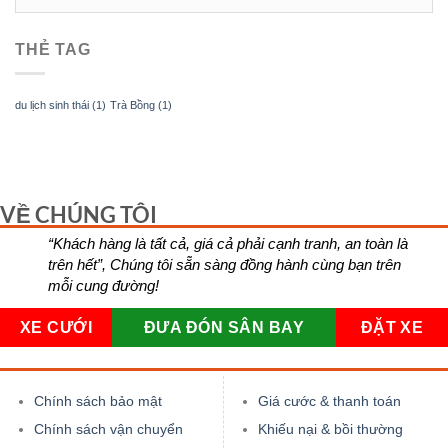
MỤC
THẺ TAG
du lịch sinh thái
(1)
Trà Bồng
(1)
VỀ CHÚNG TÔI
“Khách hàng là tất cả, giá cả phải cạnh tranh, an toàn là
trên hết”, Chúng tôi sẵn sàng đồng hành cùng bạn trên
mỗi cung đường!
XE CƯỚI
ĐƯA ĐÓN SÂN BAY
ĐẶT XE
Chính sách bảo mật
Giá cước & thanh toán
Chính sách vận chuyển
Khiếu nại & bồi thường