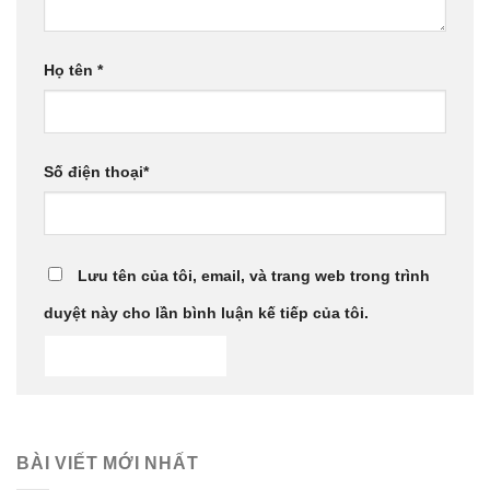
Họ tên
*
Số điện thoại
*
Lưu tên của tôi, email, và trang web trong trình
duyệt này cho lần bình luận kế tiếp của tôi.
BÀI VIẾT MỚI NHẤT