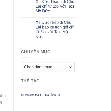
Xe Đức Thạnh đi Chu
Lai chỉ từ 2xx với Taxi
Mộ Đức
Xe Đức Hiệp đi Chu
Lai bao xe trọn gói chỉ
từ 5xx với Taxi Mộ
Đức
CHUYÊN MỤC
CHUYÊN
MỤC
THẺ TAG
du lịch sinh thái
(1)
Trà Bồng
(1)
 khu
nh