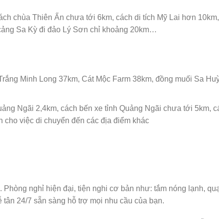
ách chùa Thiên Ấn chưa tới 6km, cách di tích Mỹ Lai hơn 10km,
 cảng Sa Kỳ đi đảo Lý Sơn chỉ khoảng 20km…
c Trắng Minh Long 37km, Cát Mộc Farm 38km, đồng muối Sa Hu
uảng Ngãi 2,4km, cách bến xe tỉnh Quảng Ngãi chưa tới 5km, c
 cho việc di chuyển đến các địa điểm khác
. Phòng nghỉ hiện đại, tiện nghi cơ bản như: tắm nóng lạnh, quạ
lễ tân 24/7 sẵn sàng hỗ trợ mọi nhu cầu của bạn.