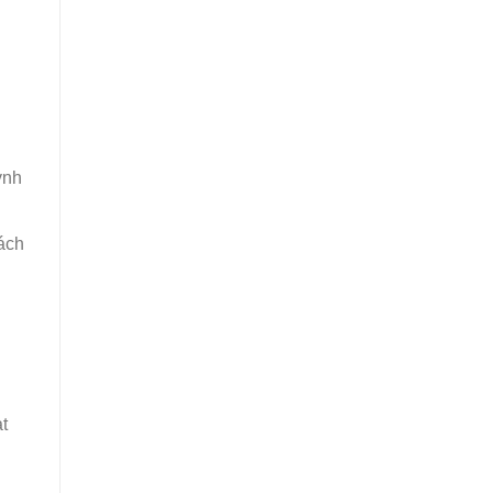
ỳnh
ách
t