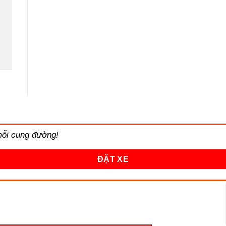
 mỗi cung đường!
ĐẶT XE