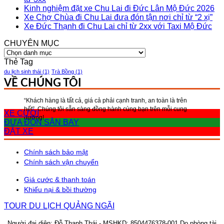
Kinh nghiệm đặt xe Chu Lai đi Đức Lân Mộ Đức 2026
Xe Chợ Chùa đi Chu Lai đưa đón tận nơi chỉ từ “2 xị”
Xe Đức Thạnh đi Chu Lai chỉ từ 2xx với Taxi Mộ Đức
CHUYÊN MỤC
CHUYÊN
MỤC
Thẻ Tag
du lịch sinh thái
(1)
Trà Bồng
(1)
VỀ CHÚNG TÔI
“Khách hàng là tất cả, giá cả phải cạnh tranh, an toàn là trên
hết”, Chúng tôi sẵn sàng đồng hành cùng bạn trên mỗi cung
XE CƯỚI
đường!
ĐƯA ĐÓN SÂN BAY
ĐẶT XE
Chính sách bảo mật
Chính sách vận chuyển
Giá cước & thanh toán
Khiếu nại & bồi thường
TOUR DU LỊCH QUẢNG NGÃI
Người đại diện: Đỗ Thanh Thái - MSHKD: 8504476378-001
Do phòng tài