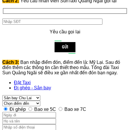
Cách 2:
Yêu cầu nhân viên SunTaxi Quảng Ngãi gọi lại
Yêu cầu gọi lại
GỬI
Cách 3:
Bạn nhập điểm đón, điểm đến là: Mỹ Lại. Sau đó
điển thêm các thông tin cần thiết theo mẫu. Tổng đài Taxi
Sun Quảng Ngãi sẽ điều xe gần nhất đến đón bạn ngay.
Đặt Taxi
Đi ghép - Sân bay
Đi ghép
Bao xe 5C
Bao xe 7C