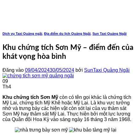
Bỏ
qua
nội
dung
Dịch vụ Taxi Quảng ngãi
Địa điểm du lịch Quảng Ngãi
Sun Taxi Quảng Ngãi
,
,
Khu chứng tích Sơn Mỹ – điểm đến của
khát vọng hòa bình
Đăng vào
09/04/2024
30/05/2024
bởi
SunTaxi Quảng Ngãi
09
Th4
Khu chứng tích Sơn Mỹ
còn có tên gọi khác là chứng tích
Mỹ Lai, chứng tích Mỹ Khê hoặc Mỹ Lại. Là khu vực tưởng
nhớ và trưng bày các hiện vật còn sót lại của vụ thảm sát
Sơn Mỹ hay thảm sát Mỹ Lai. Thực hiện bởi một lực lượng
của Quân đội Hoa Kỳ vào sáng ngày 16 tháng 3 năm 1968.