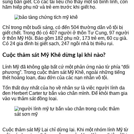
súng bắn giết. Có các tài liệu cho thấy một số binh lính, còn
hãm hiếp phụ nữ và trẻ em trước khi giết họ.
Chỉ trong một buổi sáng, có đến 504 thường dân vô tội bị
giết chết. Trong đó có 407 người ở thôn Tư Cung, 97 người
ở thôn Mỹ Hội. Báo gồm 182 phụ nữ, 173 trẻ em, 60 cụ già.
Có 24 gia đình bị giết sạch, 247 ngôi nhà bị thiêu rụi.
Cuộc thảm sát Mỹ Khê dừng lại khi nào?
Lính Mỹ đã không gặp bất cứ một phản ứng nào từ phía “đối
phương”. Trong cuộc thảm sát Mỹ Khê, ngoài những tiếng
thét hoảng loạn, đau đớn của các nạn nhân vô tội.
Tổn thất duy nhất của họ về nhân sự là việc người lính da
đen Herbert Carter tự bắn vào chân mình. Để khỏi tham gia
vào vụ thảm sát đồng loại.
Cuộc thảm sát Mỹ Lại chỉ dừng lại. Khi một nhóm lính Mỹ từ