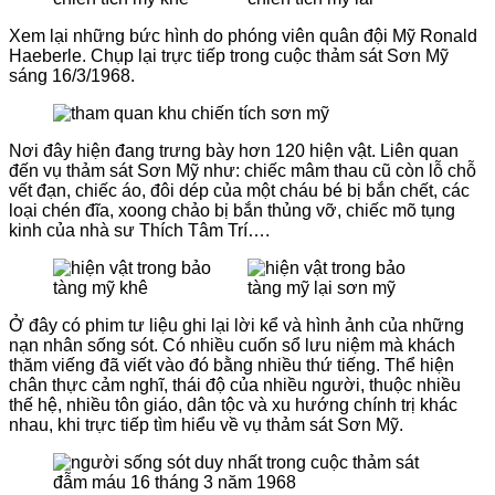
Xem lại những bức hình do phóng viên quân đội Mỹ Ronald
Haeberle. Chụp lại trực tiếp trong cuộc thảm sát Sơn Mỹ
sáng 16/3/1968.
Nơi đây hiện đang trưng bày hơn 120 hiện vật. Liên quan
đến vụ thảm sát Sơn Mỹ như: chiếc mâm thau cũ còn lỗ chỗ
vết đạn, chiếc áo, đôi dép của một cháu bé bị bắn chết, các
loại chén đĩa, xoong chảo bị bắn thủng vỡ, chiếc mõ tụng
kinh của nhà sư Thích Tâm Trí….
Ở đây có phim tư liệu ghi lại lời kể và hình ảnh của những
nạn nhân sống sót. Có nhiều cuốn sổ lưu niệm mà khách
thăm viếng đã viết vào đó bằng nhiều thứ tiếng. Thể hiện
chân thực cảm nghĩ, thái độ của nhiều người, thuộc nhiều
thế hệ, nhiều tôn giáo, dân tộc và xu hướng chính trị khác
nhau, khi trực tiếp tìm hiểu về vụ thảm sát Sơn Mỹ.