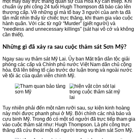
một máy bay trực thăng quân sự của Hoa Kỳ can thiệp. Khi
chuẩn úy phi công 24 tuổi Hugh Thompson đã báo cáo lên
thượng cấp. Về những gì mà tổ bay 3 người của anh ta đã
tận mắt nhìn thấy từ chiếc trực thăng, khi tham gia vào cuộc
hành quân. Với các từ ngữ “Murder” (giết người) và
“needless and unnecessary killings” (sát hại vô cớ và không
cần thiết).
Những gì đã xảy ra sau cuộc thảm sát Sơn Mỹ?
Ngay sau vụ thảm sát Mỹ Lai. Ủy ban Mặt trận dân tộc giải
phóng các cấp và Chính phủ nước Việt Nam dân chủ cộng
hòa. Đã lên tiếng tố cáo trước dư luận trong và ngoài nước
về tội ác của quân viễn chinh Mỹ.
Tuy nhiên phải đến một năm rưỡi sau, sự kiện kinh hoàng
này mới được phanh phui ở Mỹ. Bởi chính các nhà báo và
cựu binh Mỹ. Trong đó có một số người đã trực tiếp tham gia
vào cuộc thảm sát như: Hugh Thompson. Là phi công trực
thăng đã cứu thoát một số người trong vụ thảm sát Sơn Mỹ.