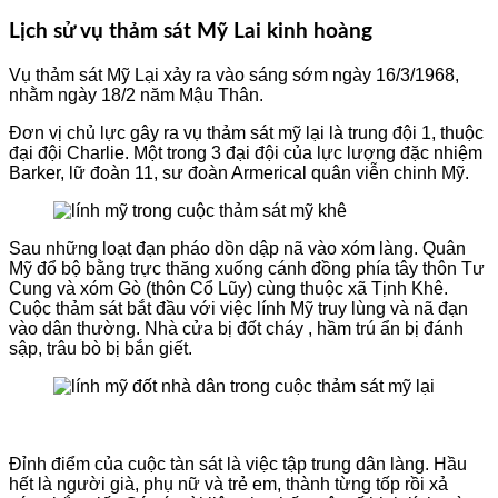
Lịch sử vụ thảm sát Mỹ Lai kinh hoàng
Vụ thảm sát Mỹ Lại xảy ra vào sáng sớm ngày 16/3/1968,
nhằm ngày 18/2 năm Mậu Thân.
Đơn vị chủ lực gây ra vụ thảm sát mỹ lại là trung đội 1, thuộc
đại đội Charlie. Một trong 3 đại đội của lực lượng đặc nhiệm
Barker, lữ đoàn 11, sư đoàn Armerical quân viễn chinh Mỹ.
Sau những loạt đạn pháo dồn dập nã vào xóm làng. Quân
Mỹ đổ bộ bằng trực thăng xuống cánh đồng phía tây thôn Tư
Cung và xóm Gò (thôn Cổ Lũy) cùng thuộc xã Tịnh Khê.
Cuộc thảm sát bắt đầu với việc lính Mỹ truy lùng và nã đạn
vào dân thường. Nhà cửa bị đốt cháy , hầm trú ẩn bị đánh
sập, trâu bò bị bắn giết.
Đỉnh điểm của cuộc tàn sát là việc tập trung dân làng. Hầu
hết là người già, phụ nữ và trẻ em, thành từng tốp rồi xả