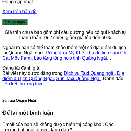
Đang cập nhật...
Xem trên bản đồ
Đặt xe ngay
Giá trên chưa bao gồm phí cầu đường nếu có quí khách tự
thanh toán. Đi 2 chiều giảm giá lên đến 60%.
Ngoài ra bạn có thể tham khảo thêm một số địa điểm du lịch
tại Quảng Ngãi như:
Rừng dừa Mỹ Khê
,
khu du lịch suối Chí
,
Cát Mộc Farm
,
bảo tàng tổng hợp tỉnh Quảng Ngãi
,…
Đang tải đánh giá...
Bài viết này được đăng trong
Dịch vụ Taxi Quảng ngãi
,
Địa
điểm du lịch Quảng Ngãi
,
Sun Taxi Quảng Ngãi
. Đánh dấu
liên kết thường trực
.
SunTaxi Quảng Ngãi
Để lại một bình luận
Email của bạn sẽ không được hiển thị công khai.
Các
trường bắt buộc được đánh dấu
*