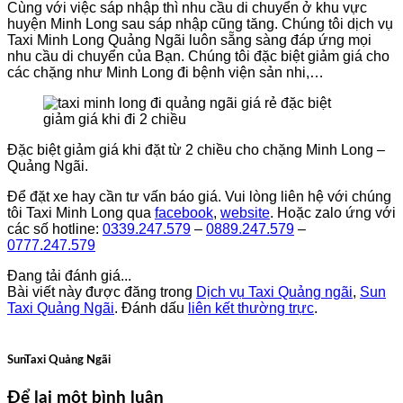
Cùng với việc sáp nhập thì nhu cầu di chuyển ở khu vực
huyện Minh Long sau sáp nhập cũng tăng. Chúng tôi dịch vụ
Taxi Minh Long Quảng Ngãi luôn sẵng sàng đáp ứng mọi
nhu cầu di chuyển của Bạn. Chúng tôi đặc biệt giảm giá cho
các chặng như Minh Long đi bệnh viện sản nhi,…
Đặc biệt giảm giá khi đặt từ 2 chiều cho chặng Minh Long –
Quảng Ngãi.
Để đặt xe hay cần tư vấn báo giá. Vui lòng liên hệ với chúng
tôi Taxi Minh Long qua
facebook
,
website
. Hoặc zalo ứng với
các số hotline:
0339.247.579
–
0889.247.579
–
0777.247.579
Đang tải đánh giá...
Bài viết này được đăng trong
Dịch vụ Taxi Quảng ngãi
,
Sun
Taxi Quảng Ngãi
. Đánh dấu
liên kết thường trực
.
SunTaxi Quảng Ngãi
Để lại một bình luận