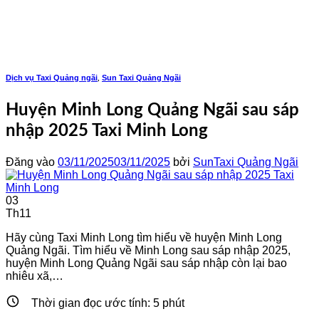
Bỏ
qua
nội
dung
Dịch vụ Taxi Quảng ngãi
Sun Taxi Quảng Ngãi
,
Huyện Minh Long Quảng Ngãi sau sáp
nhập 2025 Taxi Minh Long
Đăng vào
03/11/2025
03/11/2025
bởi
SunTaxi Quảng Ngãi
03
Th11
Hãy cùng Taxi Minh Long tìm hiểu về huyện Minh Long
Quảng Ngãi. Tìm hiểu về Minh Long sau sáp nhập 2025,
huyện Minh Long Quảng Ngãi sau sáp nhập còn lại bao
nhiêu xã,…
Thời gian đọc ước tính:
5
phút