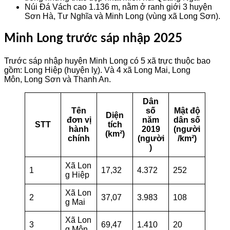
Núi Đá Vách cao 1.136 m, nằm ở ranh giới 3 huyện
Sơn Hà, Tư Nghĩa và Minh Long (vùng xã Long Sơn).
Minh Long trước sáp nhập 2025
Trước sáp nhập huyện Minh Long có 5 xã trực thuộc bao
gồm: Long Hiệp (huyện lỵ). Và 4 xã Long Mai, Long
Môn, Long Sơn và Thanh An.
Dân
Tên
số
Mật độ
Diện
đơn vị
năm
dân số
STT
tích
hành
2019
(người
(km²)
chính
(người
/km²)
)
Xã Lon
1
17,32
4.372
252
g Hiệp
Xã Lon
2
37,07
3.983
108
g Mai
Xã Lon
3
69,47
1.410
20
g Môn