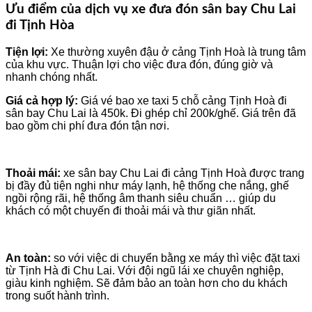
Ưu điểm của dịch vụ xe đưa đón sân bay Chu Lai
đi Tịnh Hòa
Tiện lợi:
Xe thường xuyên đậu ở cảng Tịnh Hoà là trung tâm
của khu vực. Thuận lợi cho việc đưa đón, đúng giờ và
nhanh chóng nhất.
Giá cả hợp lý:
Giá vé bao xe taxi 5 chỗ cảng Tịnh Hoà đi
sân bay Chu Lai là 450k. Đi ghép chỉ 200k/ghế. Giá trên đã
bao gồm chi phí đưa đón tận nơi.
Thoải mái:
xe sân bay Chu Lai đi cảng Tịnh Hoà được trang
bị đầy đủ tiện nghi như máy lạnh, hệ thống che nắng, ghế
ngồi rộng rãi, hệ thống âm thanh siêu chuẩn … giúp du
khách có một chuyến đi thoải mái và thư giãn nhất.
An toàn:
so với việc di chuyển bằng xe máy thì việc đặt taxi
từ Tịnh Hà đi Chu Lai. Với đội ngũ lái xe chuyên nghiệp,
giàu kinh nghiệm. Sẽ đảm bảo an toàn hơn cho du khách
trong suốt hành trình.