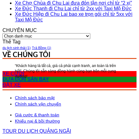
Xe Chợ Chùa đi Chu Lai đưa đón tận nơi chỉ từ “2 xị”
Xe Đức Thạnh đi Chu Lai chỉ từ 2xx với Taxi Mộ Đức
Xe Đức Hiệp đi Chu Lai bao xe trọn gói chỉ từ 5xx với
Taxi Mộ Đức
CHUYÊN MỤC
CHUYÊN
MỤC
Thẻ Tag
du lịch sinh thái
(1)
Trà Bồng
(1)
VỀ CHÚNG TÔI
“Khách hàng là tất cả, giá cả phải cạnh tranh, an toàn là trên
hết”, Chúng tôi sẵn sàng đồng hành cùng bạn trên mỗi cung
XE CƯỚI
đường!
ĐƯA ĐÓN SÂN BAY
ĐẶT XE
Chính sách bảo mật
Chính sách vận chuyển
Giá cước & thanh toán
Khiếu nại & bồi thường
TOUR DU LỊCH QUẢNG NGÃI