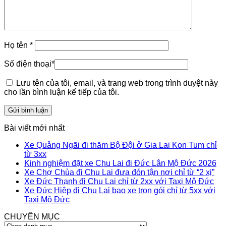
Họ tên
*
Số điện thoại
*
Lưu tên của tôi, email, và trang web trong trình duyệt này
cho lần bình luận kế tiếp của tôi.
Bài viết mới nhất
Xe Quảng Ngãi đi thăm Bộ Đội ở Gia Lai Kon Tum chỉ
từ 3xx
Kinh nghiệm đặt xe Chu Lai đi Đức Lân Mộ Đức 2026
Xe Chợ Chùa đi Chu Lai đưa đón tận nơi chỉ từ “2 xị”
Xe Đức Thạnh đi Chu Lai chỉ từ 2xx với Taxi Mộ Đức
Xe Đức Hiệp đi Chu Lai bao xe trọn gói chỉ từ 5xx với
Taxi Mộ Đức
CHUYÊN MỤC
CHUYÊN