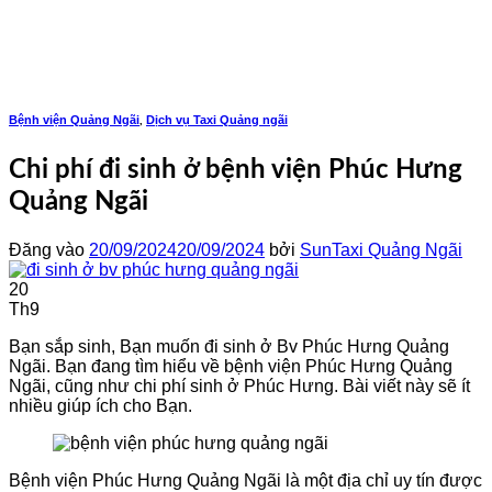
Bỏ
qua
nội
dung
Bệnh viện Quảng Ngãi
Dịch vụ Taxi Quảng ngãi
,
Chi phí đi sinh ở bệnh viện Phúc Hưng
Quảng Ngãi
Đăng vào
20/09/2024
20/09/2024
bởi
SunTaxi Quảng Ngãi
20
Th9
Bạn sắp sinh, Bạn muốn đi sinh ở Bv Phúc Hưng Quảng
Ngãi. Bạn đang tìm hiểu về bệnh viện Phúc Hưng Quảng
Ngãi, cũng như chi phí sinh ở Phúc Hưng. Bài viết này sẽ ít
nhiều giúp ích cho Bạn.
Bệnh viện Phúc Hưng Quảng Ngãi là một địa chỉ uy tín được