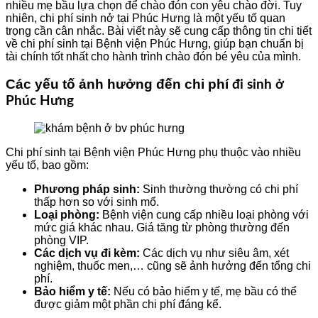
nhiều mẹ bầu lựa chọn để chào đón con yêu chào đời. Tuy
nhiên, chi phí sinh nở tại Phúc Hưng là một yếu tố quan
trọng cần cân nhắc. Bài viết này sẽ cung cấp thông tin chi tiết
về chi phí sinh tại Bệnh viện Phúc Hưng, giúp bạn chuẩn bị
tài chính tốt nhất cho hành trình chào đón bé yêu của mình.
Các yếu tố ảnh hưởng đến chi phí
đi sinh ở
Phúc Hưng
Chi phí sinh tại Bệnh viện Phúc Hưng phụ thuộc vào nhiều
yếu tố, bao gồm:
Phương pháp sinh:
Sinh thường thường có chi phí
thấp hơn so với sinh mổ.
Loại phòng:
Bệnh viện cung cấp nhiều loại phòng với
mức giá khác nhau. Giá tăng từ phòng thường đến
phòng VIP.
Các dịch vụ đi kèm:
Các dịch vụ như siêu âm, xét
nghiệm, thuốc men,… cũng sẽ ảnh hưởng đến tổng chi
phí.
Bảo hiểm y tế:
Nếu có bảo hiểm y tế, mẹ bầu có thể
được giảm một phần chi phí đáng kể.