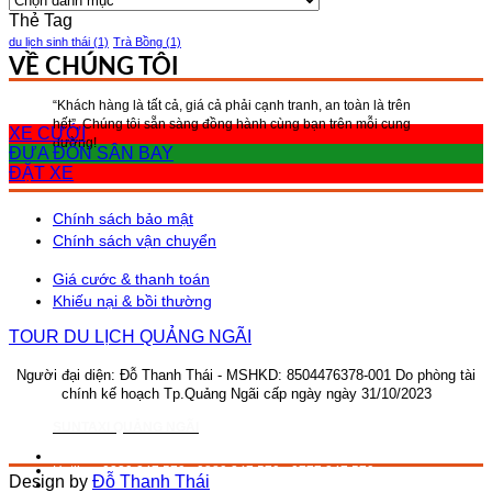
MỤC
Thẻ Tag
du lịch sinh thái
(1)
Trà Bồng
(1)
VỀ CHÚNG TÔI
“Khách hàng là tất cả, giá cả phải cạnh tranh, an toàn là trên
hết”, Chúng tôi sẵn sàng đồng hành cùng bạn trên mỗi cung
XE CƯỚI
đường!
ĐƯA ĐÓN SÂN BAY
ĐẶT XE
Chính sách bảo mật
Chính sách vận chuyển
Giá cước & thanh toán
Khiếu nại & bồi thường
TOUR DU LỊCH QUẢNG NGÃI
Người đại diện: Đỗ Thanh Thái - MSHKD: 8504476378-001
Do phòng tài
chính kế hoạch Tp.Quảng Ngãi cấp ngày ngày 31/10/2023
SUNTAXI QUẢNG NGÃI
Đ/c: 195/2 Hai Bà Trưng, P.Trần Phú, Tp.Quảng Ngãi.
Hotline: 0339.247.579 - 0889.247.579 - 0777.247.579
Design by
Đỗ Thanh Thái
Email: ad.suntaxiquangngai@gmail.com