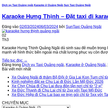
,
,
Dịch vụ Taxi Quảng ngãi
Karaoke ở Quảng Ngãi
Sun Taxi Quảng Ngãi
Karaoke Hưng Thịnh – Đặt taxi đi ka
Đăng vào
02/03/2024
06/03/2024
bởi
SunTaxi Quảng Ngãi
02
Th3
Karaoke Hưng Thịnh Quảng Ngãi dù sinh sau đẻ muộn trong l
mạnh về hình thức bên ngoài mà chất lượng phục vụ còn được 
Tiếp tục đọc
→
Đăng trong
Dịch vụ Taxi Quảng ngãi
,
Karaoke ở Quảng Ngãi
,
Bài viết mới nhất
Xe Quảng Ngãi đi thăm Bộ Đội ở Gia Lai Kon Tum chỉ tư
Kinh nghiệm đặt xe Chu Lai đi Đức Lân Mộ Đức 2026
Xe Chợ Chùa đi Chu Lai đưa đón tận nơi chỉ từ “2 xị”
Xe Đức Thạnh đi Chu Lai chỉ từ 2xx với Taxi Mộ Đức
Xe Đức Hiệp đi Chu Lai bao xe trọn gói chỉ từ 5xx với 
CHUYÊN MỤC
CHUYÊN