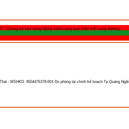
n hết”, Chúng tôi sẵn sàng đồng hành cùng bạn trên mỗi cung đường!
 Thái - MSHKD: 8504476378-001
Do phòng tài chính kế hoạch Tp.Quảng Ngãi