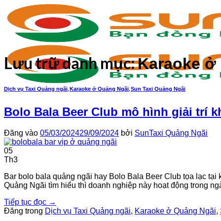
Bỏ
qua
nội
dung
Lưu trữ danh mục:
Karaoke ở 
,
,
Dịch vụ Taxi Quảng ngãi
Karaoke ở Quảng Ngãi
Sun Taxi Quảng Ngãi
Bolo Bala Beer Club mô hình giải trí k
Đăng vào
05/03/2024
29/09/2024
bởi
SunTaxi Quảng Ngãi
05
Th3
Bar bolo bala quảng ngãi hay Bolo Bala Beer Club tọa lạc tại
Quảng Ngãi tìm hiểu thì doanh nghiệp này hoạt động trong ng
Tiếp tục đọc
→
Đăng trong
Dịch vụ Taxi Quảng ngãi
,
Karaoke ở Quảng Ngãi
,