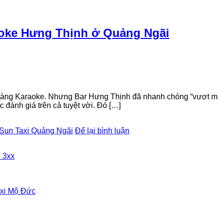
raoke Hưng Thịnh ở Quảng Ngãi
àng Karaoke. Nhưng Bar Hưng Thịnh đã nhanh chóng “vượt mặt”
đánh giá trên cả tuyệt vời. Đó […]
Sun Taxi Quảng Ngãi
Để lại bình luận
̀ 3xx
Taxi Mộ Đức