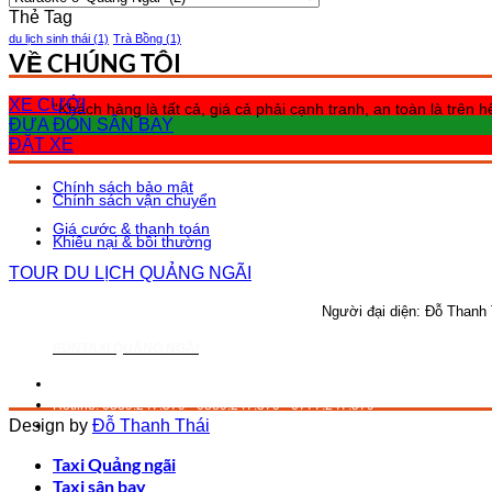
MỤC
Thẻ Tag
du lịch sinh thái
(1)
Trà Bồng
(1)
VỀ CHÚNG TÔI
XE CƯỚI
“Khách hàng là tất cả, giá cả phải cạnh tranh, an toàn là trê
ĐƯA ĐÓN SÂN BAY
ĐẶT XE
Chính sách bảo mật
Chính sách vận chuyển
Giá cước & thanh toán
Khiếu nại & bồi thường
TOUR DU LỊCH QUẢNG NGÃI
Người đại diện: Đỗ Thanh
SUNTAXI QUẢNG NGÃI
Đ/c: 195/2 Hai Bà Trưng, P.Trần Phú, Tp.Quảng Ngãi.
Hotline: 0339.247.579 - 0889.247.579 - 0777.247.579
Design by
Đỗ Thanh Thái
Email: ad.suntaxiquangngai@gmail.com
Taxi Quảng ngãi
Taxi sân bay