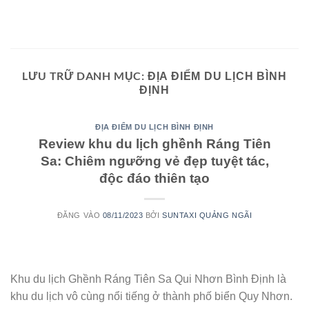
Bỏ
qua
nội
dung
LƯU TRỮ DANH MỤC:
ĐỊA ĐIỂM DU LỊCH BÌNH
ĐỊNH
ĐỊA ĐIỂM DU LỊCH BÌNH ĐỊNH
Review khu du lịch ghềnh Ráng Tiên
Sa: Chiêm ngưỡng vẻ đẹp tuyệt tác,
độc đáo thiên tạo
ĐĂNG VÀO
08/11/2023
BỞI
SUNTAXI QUẢNG NGÃI
08
Th11
Khu du lịch Ghềnh Ráng Tiên Sa Qui Nhơn Bình Định là
khu du lịch vô cùng nổi tiếng ở thành phố biển Quy Nhơn.