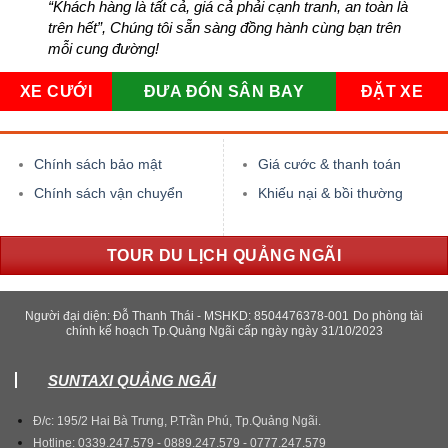
“Khách hàng là tất cả, giá cả phải cạnh tranh, an toàn là
trên hết”, Chúng tôi sẵn sàng đồng hành cùng bạn trên
mỗi cung đường!
XE CƯỚI
ĐƯA ĐÓN SÂN BAY
ĐẶT XE
Chính sách bảo mật
Giá cước & thanh toán
Chính sách vận chuyển
Khiếu nại & bồi thường
TOUR DU LỊCH QUẢNG NGÃI
Người đại diện: Đỗ Thanh Thái - MSHKD: 8504476378-001
Do phòng tài
chính kế hoạch Tp.Quảng Ngãi cấp ngày ngày 31/10/2023
SUNTAXI QUẢNG NGÃI
Đ/c: 195/2 Hai Bà Trưng, P.Trần Phú, Tp.Quảng Ngãi.
Hotline: 0339.247.579 - 0889.247.579 - 0777.247.579