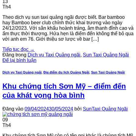
13
Th4
Theo dịch vụ sun taxi quảng ngãi được biết. Bar bamboo
hay Bamboo beer club chính thức khai trương vào ngày
24/12/2023. Với sân khấu hoành tráng, âm thanh đỉnh cao và
ẩm thực thời thượng. Hứa hẹn là điểm đến không thể bỏ qua
với anh em 76. Giới thiệu sơ lược về bar […]
Tiếp tục đọc
→
Đăng trong
Dịch vụ Taxi Quảng ngãi
,
Sun Taxi Quảng Ngãi
Để lại bình luận
Dịch vụ Taxi Quảng ngãi
Địa điểm du lịch Quảng Ngãi
Sun Taxi Quảng Ngãi
,
,
Khu chứng tích Sơn Mỹ – điểm đến
của khát vọng hòa bình
Đăng vào
09/04/2024
30/05/2024
bởi
SunTaxi Quảng Ngãi
09
Th4
Khu chứng tích Sơn Mỹ còn có tên gọi khác là chứng tích Mỹ