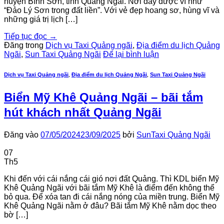
huyện Bình Sơn, tỉnh Quảng Ngãi. Nơi đây được ví như
“Đảo Lý Sơn trong đất liền”. Với vẻ đẹp hoang sơ, hùng vĩ và
những giá trị lịch […]
Tiếp tục đọc
→
Đăng trong
Dịch vụ Taxi Quảng ngãi
,
Địa điểm du lịch Quảng
Ngãi
,
Sun Taxi Quảng Ngãi
Để lại bình luận
Dịch vụ Taxi Quảng ngãi
Địa điểm du lịch Quảng Ngãi
Sun Taxi Quảng Ngãi
,
,
Biển Mỹ Khê Quảng Ngãi – bãi tắm
hút khách nhất Quảng Ngãi
Đăng vào
07/05/2024
23/09/2025
bởi
SunTaxi Quảng Ngãi
07
Th5
Khi đến với cái nắng cái gió nơi đất Quảng. Thì KDL biển Mỹ
Khê Quảng Ngãi với bãi tắm Mỹ Khê là điểm đến không thể
bỏ qua. Để xóa tan đi cái nắng nóng của miền trung. Biển Mỹ
Khê Quảng Ngãi nằm ở đâu? Bãi tắm Mỹ Khê nằm dọc theo
bờ […]