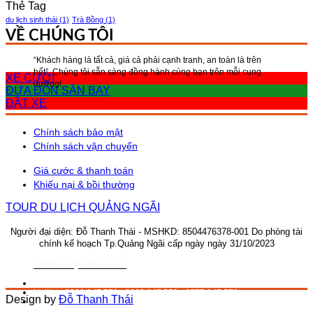
MỤC
Thẻ Tag
du lịch sinh thái
(1)
Trà Bồng
(1)
VỀ CHÚNG TÔI
“Khách hàng là tất cả, giá cả phải cạnh tranh, an toàn là trên
hết”, Chúng tôi sẵn sàng đồng hành cùng bạn trên mỗi cung
XE CƯỚI
đường!
ĐƯA ĐÓN SÂN BAY
ĐẶT XE
Chính sách bảo mật
Chính sách vận chuyển
Giá cước & thanh toán
Khiếu nại & bồi thường
TOUR DU LỊCH QUẢNG NGÃI
Người đại diện: Đỗ Thanh Thái - MSHKD: 8504476378-001
Do phòng tài
chính kế hoạch Tp.Quảng Ngãi cấp ngày ngày 31/10/2023
SUNTAXI QUẢNG NGÃI
Đ/c: 195/2 Hai Bà Trưng, P.Trần Phú, Tp.Quảng Ngãi.
Hotline: 0339.247.579 - 0889.247.579 - 0777.247.579
Design by
Đỗ Thanh Thái
Email: ad.suntaxiquangngai@gmail.com