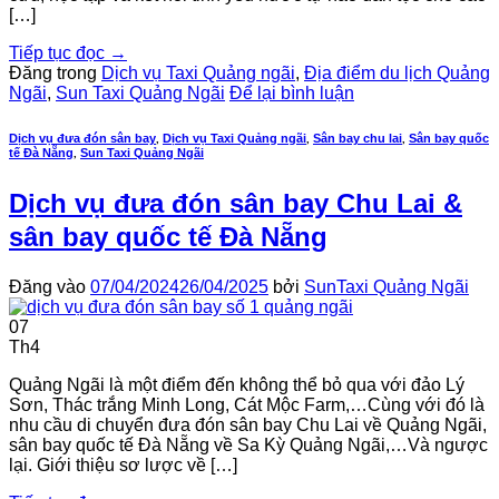
[…]
Tiếp tục đọc
→
Đăng trong
Dịch vụ Taxi Quảng ngãi
,
Địa điểm du lịch Quảng
Ngãi
,
Sun Taxi Quảng Ngãi
Để lại bình luận
Dịch vụ đưa đón sân bay
Dịch vụ Taxi Quảng ngãi
Sân bay chu lai
Sân bay quốc
,
,
,
tế Đà Nẵng
Sun Taxi Quảng Ngãi
,
Dịch vụ đưa đón sân bay Chu Lai &
sân bay quốc tế Đà Nẵng
Đăng vào
07/04/2024
26/04/2025
bởi
SunTaxi Quảng Ngãi
07
Th4
Quảng Ngãi là một điểm đến không thể bỏ qua với đảo Lý
Sơn, Thác trắng Minh Long, Cát Mộc Farm,…Cùng với đó là
nhu cầu di chuyển đưa đón sân bay Chu Lai về Quảng Ngãi,
sân bay quốc tế Đà Nẵng về Sa Kỳ Quảng Ngãi,…Và ngược
lại. Giới thiệu sơ lược về […]