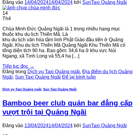
Đăng vào
14/04/2024
14/04/2024
bởi
SunTaxi Quảng Ngãi
14
Th4
Chùa Minh Đức Quảng Ngãi là 1 trong nhiều hạng mục
thuộc khu du lịch Thiên Mã. Là
khu du lịch văn hóa tâm linh Phật Giáo đầu tiên ở Quảng
Ngãi. Khu du lịch Thiên Mã Quảng Ngãi Khu Thiên Mã có
tổng diện tích 90 ha. Bao gồm: 34,6 ha ở khu vực Núi
Ngang, xã Tịnh Long và 55,4 ha […]
Tiếp tục đọc
→
Đăng trong
Dịch vụ Taxi Quảng ngãi
,
Địa điểm du lịch Quảng
Ngãi
,
Sun Taxi Quảng Ngãi
Để lại bình luận
Dịch vụ Taxi Quảng ngãi
Sun Taxi Quảng Ngãi
,
Bamboo beer club quán bar đẳng cấp
vượt trội tại Quảng Ngãi
Đăng vào
13/04/2024
14/04/2024
bởi
SunTaxi Quảng Ngãi