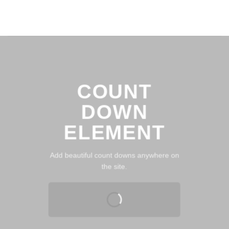
Bỏ
qua
nội
dung
COUNT
DOWN
ELEMENT
Add beautiful count downs anywhere on
the site.