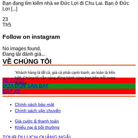
Bạn đang tìm kiếm nhà xe Đức Lợi đi Chu Lai. Bạn ở Đức
Lợi [...]
23
Th5
Follow on instagram
No images found.
Đang tải đánh giá...
VỀ CHÚNG TÔI
“Khách hàng là tất cả, giá cả phải cạnh tranh, an toàn là trên
hết”, Chúng tôi sẵn sàng đồng hành cùng bạn trên mỗi cung
XE CƯỚI
đường!
ĐƯA ĐÓN SÂN BAY
ĐẶT XE
Chính sách bảo mật
Chính sách vận chuyển
Giá cước & thanh toán
Khiếu nại & bồi thường
TOUR DU LỊCH QUẢNG NGÃI