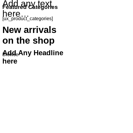
Add any text
Featured Categories
here…
[ux_product_categories]
New arrivals
on the shop
Add Any Headline
Browse
here