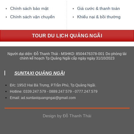
Chính sách bảo mật
Giá cước & thanh toán
Chính sách vận chuyển
Khiếu nại & bồi thường
TOUR DU LỊCH QUẢNG NGÃI
Người đại diện: Đỗ Thanh Thái - MSHKD: 8504476378-001
Do phòng tài
chính kế hoạch Tp.Quảng Ngãi cấp ngày ngày 31/10/2023
SUNTAXI QUẢNG NGÃI
Đ/c: 195/2 Hai Bà Trưng, P.Trần Phú, Tp.Quảng Ngãi.
Hotline: 0339.247.579 - 0889.247.579 - 0777.247.579
Email: ad.suntaxiquangngai@gmail.com
Design by
Đỗ Thanh Thái