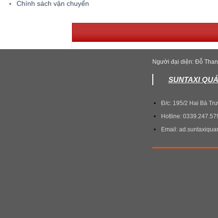
Chính sách vận chuyển
Người đại diện: Đỗ Tha
SUNTAXI QU
Đ/c: 195/2 Hai Bà Trư
Hotline: 0339.247.57
Email: ad.suntaxiqu