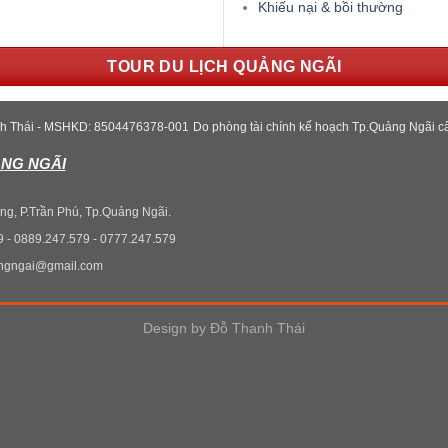
Khiếu nại & bồi thường
TOUR DU LỊCH QUẢNG NGÃI
nh Thái - MSHKD: 8504476378-001
Do phòng tài chính kế hoạch Tp.Quảng Ngãi c
ẢNG NGÃI
ng, P.Trần Phú, Tp.Quảng Ngãi.
9 - 0889.247.579 - 0777.247.579
angngai@gmail.com
Design by
Đỗ Thanh Thái