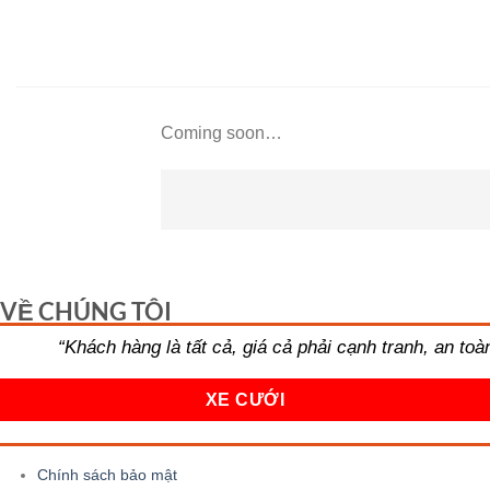
Bỏ
qua
nội
dung
Coming soon…
VỀ CHÚNG TÔI
“Khách hàng là tất cả, giá cả phải cạnh tranh, an to
XE CƯỚI
Chính sách bảo mật