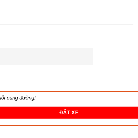
 mỗi cung đường!
ĐẶT XE